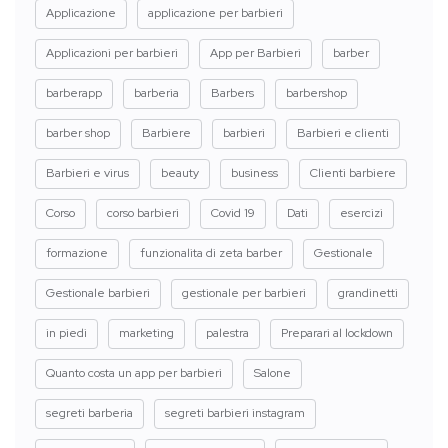
Applicazione
applicazione per barbieri
Applicazioni per barbieri
App per Barbieri
barber
barberapp
barberia
Barbers
barbershop
barber shop
Barbiere
barbieri
Barbieri e clienti
Barbieri e virus
beauty
business
Clienti barbiere
Corso
corso barbieri
Covid 19
Dati
esercizi
formazione
funzionalita di zeta barber
Gestionale
Gestionale barbieri
gestionale per barbieri
grandinetti
in piedi
marketing
palestra
Preparari al lockdown
Quanto costa un app per barbieri
Salone
segreti barberia
segreti barbieri instagram