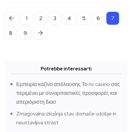
1
2
3
4
5
6
7
8
9
Potrebbe interessarti
Εμπειρία καζίνο απόλαυσης Το nv casino σας
περιμένει με συναρπαστικές προσφορές και
απεριόριστη διασ
Zmagovalna izkušnja stav domače udobje in
neustavljiva strast