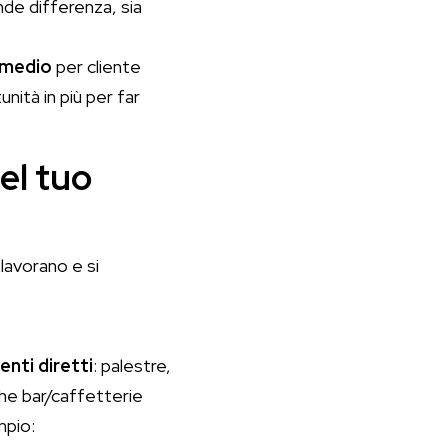
de differenza, sia
 medio
per cliente
ità in più per far
nel tuo
 lavorano e si
nti diretti
: palestre,
che bar/caffetterie
mpio: