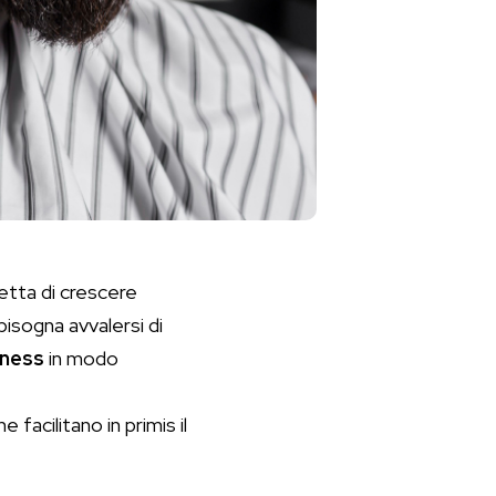
etta di crescere
isogna avvalersi di
iness
in modo
 facilitano in primis il