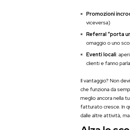
Promozioni incro
viceversa)
Referral “porta u
omaggio o uno sc
Eventi locali
: aper
clienti e fanno parl
Il vantaggio? Non devi 
che funziona da sempr
meglio ancora nella tua
fatturato cresce. In q
dalle altre attività, 