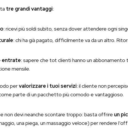
rta
tre grandi vantaggi
:
to
: ricevi più soldi subito, senza dover attendere ogni sin
turale
: chi ha già pagato, difficilmente va da un altro. Rit
e entrate
: sapere che tot clienti hanno un abbonamento 
tione mensile.
 modo per
valorizzare i tuoi servizi
: il cliente non percepis
ome parte di un pacchetto più comodo e vantaggioso.
 Che non devi neanche scontare troppo: basta offrire
un pi
maggio, una piega, un massaggio veloce) per rendere l’off