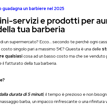
 guadagna un barbiere nel 2025
ni-servizi e prodotti per au
della tua barberia
 di un supermercato? Ecco… secondo te perché ogni cassa
n costo singolo pari a massimo 5€? Questa è una delle
st
re qualsiasi
cosa ad un basso costo ma che se venduto p
il fatturato della tua barberia.
re?
dalla durata di 5 minuti
, il tempo è prezioso e non bisogn
assaggio barba, un impacco rinfrescante o una rifinitura v