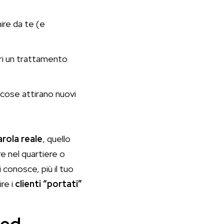
ire da te (e
ffri un trattamento
e cose attirano nuovi
arola reale
, quello
e nel quartiere o
i conosce, più il tuo
re i
clienti “portati”