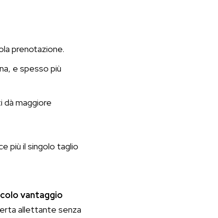
gola prenotazione.
orna, e spesso più
ti dà maggiore
ce più il singolo taglio
ccolo vantaggio
erta allettante senza