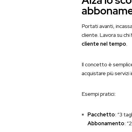
Alza lo sc
abboname
Portati avanti, incass
cliente. Lavora su chi 
cliente nel tempo
.
Il concetto è semplice:
acquistare più servizi
Esempi pratici:
Pacchetto
: “3 ta
Abbonamento
: “