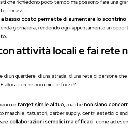
 gesti che richiedono poco tempo ma possono fare una gran
l tuo incasso.
a a basso costo permette di aumentare lo scontrino
genda giornaliera, rendendo ogni appuntamento un’opportun
ato.
on attività locali e fai rete 
e di un quartiere, di una strada, di una rete di persone che
E allora perché non unire le forze?
biano un
target simile al tuo
, ma che
non siano concorre
o maschile, tatuatori, barber supply, centri estetici o an
reare
collaborazioni semplici ma efficaci
, come ad ese