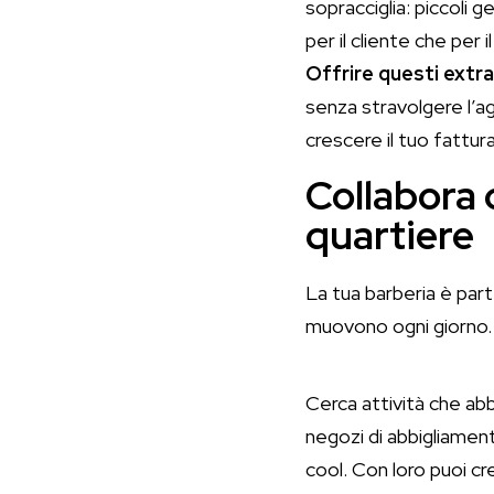
sopracciglia: piccoli
per il cliente che per i
Offrire questi extr
senza stravolgere l’a
crescere il tuo fattur
Collabora c
quartiere
La tua barberia è part
muovono ogni giorno. 
Cerca attività che ab
negozi di abbigliament
cool. Con loro puoi c