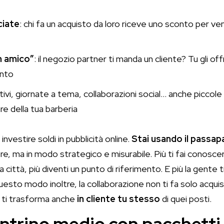
ciate
: chi fa un acquisto da loro riceve uno sconto per ven
n amico”
: il negozio partner ti manda un cliente? Tu gli o
onto
itivi, giornate a tema, collaborazioni social… anche piccol
are della tua barberia
investire soldi in pubblicità online.
Stai usando il passap
e, ma in modo strategico e misurabile. Più ti fai conoscer
 città, più diventi un punto di riferimento. E più la gente t
uesto modo inoltre, la collaborazione non ti fa solo acquisi
ma ti trasforma anche
in cliente tu stesso
di quei posti.